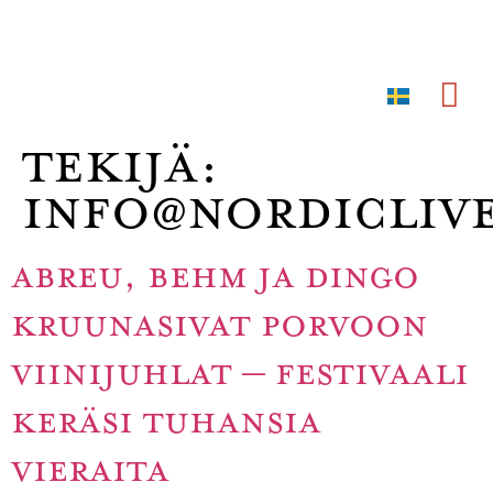
SV
Wine & Food
Tekijä:
info@nordiclive
ABREU, BEHM JA DINGO
KRUUNASIVAT PORVOON
VIINIJUHLAT – FESTIVAALI
KERÄSI TUHANSIA
VIERAITA