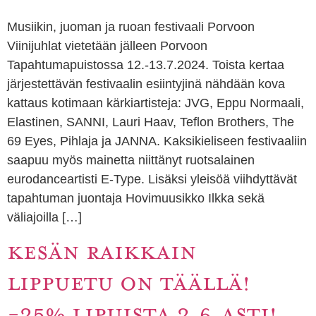
Musiikin, juoman ja ruoan festivaali Porvoon
Viinijuhlat vietetään jälleen Porvoon
Tapahtumapuistossa 12.-13.7.2024. Toista kertaa
järjestettävän festivaalin esiintyjinä nähdään kova
kattaus kotimaan kärkiartisteja: JVG, Eppu Normaali,
Elastinen, SANNI, Lauri Haav, Teflon Brothers, The
69 Eyes, Pihlaja ja JANNA. Kaksikieliseen festivaaliin
saapuu myös mainetta niittänyt ruotsalainen
eurodanceartisti E-Type. Lisäksi yleisöä viihdyttävät
tapahtuman juontaja Hovimuusikko Ilkka sekä
väliajoilla […]
KESÄN RAIKKAIN
LIPPUETU ON TÄÄLLÄ!
-25% LIPUISTA 2.6.ASTI!