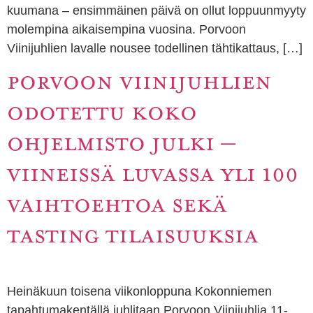
kuumana – ensimmäinen päivä on ollut loppuunmyyty
molempina aikaisempina vuosina. Porvoon
Viinijuhlien lavalle nousee todellinen tähtikattaus, […]
PORVOON VIINIJUHLIEN
ODOTETTU KOKO
OHJELMISTO JULKI –
VIINEISSÄ LUVASSA YLI 100
VAIHTOEHTOA SEKÄ
TASTING TILAISUUKSIA
Heinäkuun toisena viikonloppuna Kokonniemen
tapahtumakentällä juhlitaan Porvoon Viinijuhlia 11-