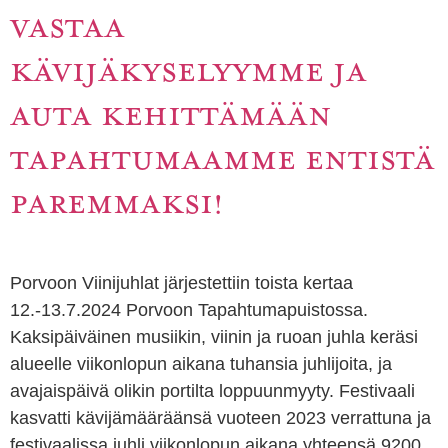
VASTAA
KÄVIJÄKYSELYYMME JA
AUTA KEHITTÄMÄÄN
TAPAHTUMAAMME ENTISTÄ
PAREMMAKSI!
Porvoon Viinijuhlat järjestettiin toista kertaa
12.-13.7.2024 Porvoon Tapahtumapuistossa.
Kaksipäiväinen musiikin, viinin ja ruoan juhla keräsi
alueelle viikonlopun aikana tuhansia juhlijoita, ja
avajaispäivä olikin portilta loppuunmyyty. Festivaali
kasvatti kävijämääräänsä vuoteen 2023 verrattuna ja
festivaalissa juhli viikonlopun aikana yhteensä 9200