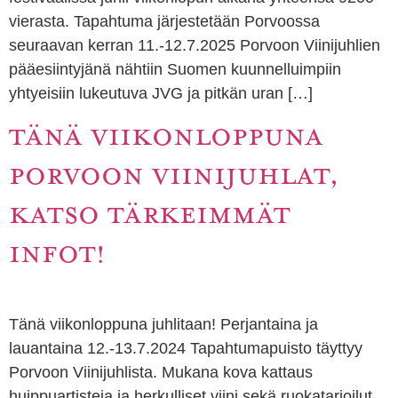
vierasta. Tapahtuma järjestetään Porvoossa
seuraavan kerran 11.-12.7.2025 Porvoon Viinijuhlien
pääesiintyjänä nähtiin Suomen kuunnelluimpiin
yhtyeisiin lukeutuva JVG ja pitkän uran […]
TÄNÄ VIIKONLOPPUNA
PORVOON VIINIJUHLAT,
KATSO TÄRKEIMMÄT
INFOT!
Tänä viikonloppuna juhlitaan! Perjantaina ja
lauantaina 12.-13.7.2024 Tapahtumapuisto täyttyy
Porvoon Viinijuhlista. Mukana kova kattaus
huippuartisteja ja herkulliset viini sekä ruokatarjoilut.