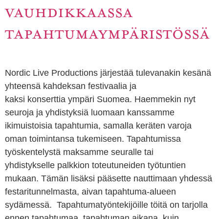
VAUHDIKKAASSA
TAPAHTUMAYMPÄRISTÖSSÄ
Nordic Live Productions järjestää tulevanakin kesänä
yhteensä kahdeksan festivaalia ja
kaksi konserttia ympäri Suomea. Haemmekin nyt
seuroja ja yhdistyksiä luomaan kanssamme
ikimuistoisia tapahtumia, samalla keräten varoja
oman toimintansa tukemiseen. Tapahtumissa
työskentelystä maksamme seuralle tai
yhdistykselle palkkion toteutuneiden työtuntien
mukaan. Tämän lisäksi pääsette nauttimaan yhdessä
festaritunnelmasta, aivan tapahtuma-alueen
sydämessä. Tapahtumatyöntekijöille töitä on tarjolla
ennen tapahtumaa, tapahtuman aikana, kuin