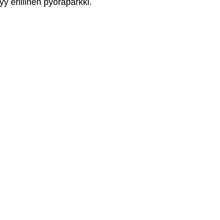
yy erillinen pyöräparkki.
Osta lippusi
nyt!