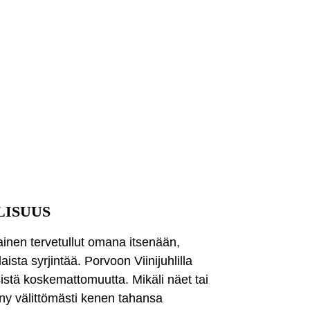
LISUUS
kainen tervetullut omana itsenään,
ta syrjintää. Porvoon Viinijuhlilla
istä koskemattomuutta. Mikäli näet tai
ny välittömästi kenen tahansa