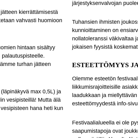
järjestyksenvalvojan puole
ätteen kierrättämisestä
tetaan vahvasti huomioon
Tuhansien ihmisten joukos
kunnioittaminen on ensiarv
nollatoleranssi väkivaltaa 
jokaisen fyysistä koskema
uomien hintaan sisältyy
en palautuspisteelle.
nämme turhan jätteen
ESTEETTÖMYYS J
Olemme esteetön festivaal
liikkumisrajoitteisille asi
 (läpinäkyvä max 0,5L) ja
laadukkaan ja miellyttävän
lin vesipisteillä! Mutta älä
esteettömyydestä info-siv
a vesipisteen hana heti kun
Festivaalialueella ei ole py
saapumistapoja ovat joukkol