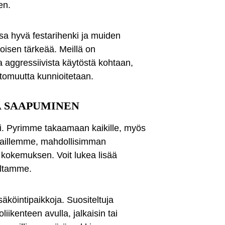
en.
sa hyvä festarihenki ja muiden
oisen tärkeää. Meillä on
ja aggressiivista käytöstä kohtaan,
ttomuutta kunnioitetaan.
A SAAPUMINEN
i. Pyrimme takaamaan kaikille, myös
akkaillemme, mahdollisimman
 kokemuksen. Voit lukea lisää
ultamme.
säköintipaikkoja. Suositeltuja
iikenteen avulla, jalkaisin tai