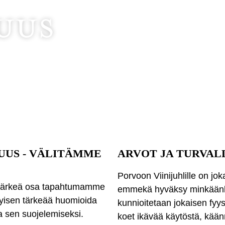
uus
UUS - VÄLITÄMME
ARVOT JA TURVAL
Porvoon Viinijuhlille on jo
 tärkeä osa tapahtumamme
emmekä hyväksy minkäänlais
rityisen tärkeää huomioida
kunnioitetaan jokaisen fyys
a sen suojelemiseksi.
koet ikävää käytöstä, kään