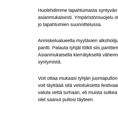
Huolehdimme tapahtumasta syntyvän j
asianmukaisesti. Ympäristönsuojelu o
jo tapahtumien suunnittelussa.
Anniskelualueella myytävien alkoholij
pantti. Palauta tyhjät tölkit siis pantti
Asianmukaisella kierrätyksellä vähen
syntymistä.
Voit ottaa mukaasi tyhjän juomapullon
voit täyttäää sitä veloituksetta festivaa
valuta vettä turhaan, eli muista sulke
olet saanut pullosi täyteen.