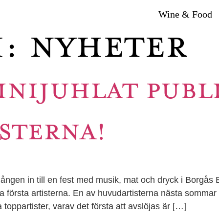
Wine & Food
i:
Nyheter
INIJUHLAT PUBL
STERNA!
 gången in till en fest med musik, mat och dryck i Bor
yra första artisterna. En av huvudartisterna nästa somma
oppartister, varav det första att avslöjas är […]