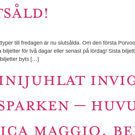
TSÅLD!
 till fredagen är nu slutsålda. Om den första Porvoon 
 biljetter för två dagar eller senast på lördag! Sista biljet
jetter byts […]
INIJUHLAT INVI
PARKEN – HUVU
NICA MAGGIO, B