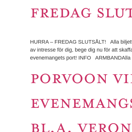
FREDAG SLU
HURRA – FREDAG SLUTSÅLT! Alla biljetttyper
av intresse för dig, bege dig nu för att skaffa
evenemangets port! INFO ARMBANDAlla bil
PORVOON VI
EVENEMANGS
BL.A. VERO