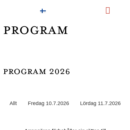
FI
Wine & Food
Ekologiskt ansvar
PROGRAM
PROGRAM 2026
Allt
Fredag 10.7.2026
Lördag 11.7.2026
KÄÄRIJÄ
JENNI VARTIAINEN
PORTION BOYS
AHTI
THE RASMUS
HALOO HELSINKI!
KAJ
INGRID
SAMULI EDELMANN
DON JOHNSON BIG BAND
BENJAMIN