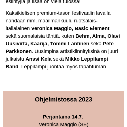
esiintyjiä ja lisää on vielä tulossa!
Kaksikielisen premium-tason festivaalin lavalla
nähdään mm. maailmankuulu ruotsalais-
italialainen
Veronica Maggio, Basic Element
sekä suomalaisia tähtiä, kuten
Behm, Alma, Olavi
Uusivirta, Käärijä, Tommi Läntinen
sekä
Pete
Parkkonen
. Uusimpina artistikiinnityksinä on juuri
julkaistu
Anssi Kela
sekä
Mikko Leppilampi
Band
. Leppilampi juontaa myös tapahtuman.
Ohjelmistossa 2023
Perjantaina 14.7.
Veronica Maggio (SE)