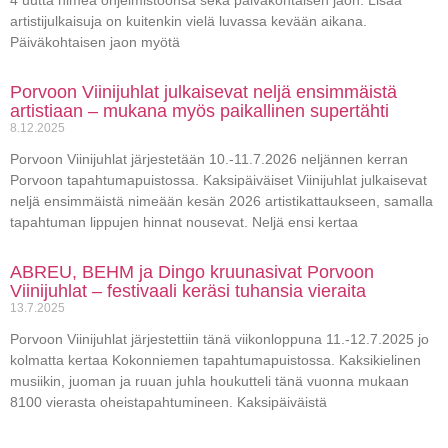
artistijulkaisuja on kuitenkin vielä luvassa kevään aikana.
Päiväkohtaisen jaon myötä
Porvoon Viinijuhlat julkaisevat neljä ensimmäistä
artistiaan – mukana myös paikallinen supertähti
8.12.2025
Porvoon Viinijuhlat järjestetään 10.-11.7.2026 neljännen kerran
Porvoon tapahtumapuistossa. Kaksipäiväiset Viinijuhlat julkaisevat
neljä ensimmäistä nimeään kesän 2026 artistikattaukseen, samalla
tapahtuman lippujen hinnat nousevat. Neljä ensi kertaa
ABREU, BEHM ja Dingo kruunasivat Porvoon
Viinijuhlat – festivaali keräsi tuhansia vieraita
13.7.2025
Porvoon Viinijuhlat järjestettiin tänä viikonloppuna 11.-12.7.2025 jo
kolmatta kertaa Kokonniemen tapahtumapuistossa. Kaksikielinen
musiikin, juoman ja ruuan juhla houkutteli tänä vuonna mukaan
8100 vierasta oheistapahtumineen. Kaksipäiväistä