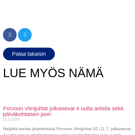
Palaa takaisin
LUE MYÖS NÄMÄ
Porvoon Viinijuhlat julkaisevat 4 uutta artistia sekä
päiväkohtaisen jaon
11.3.2026
Neljättä kertaa järjestettävä Porvoon Viinijuhlat 10.-11.7. julkaisevat
4 uutta nimeä ohjelmistoonsa sekä päiväkohtaisen jaon. Lisää