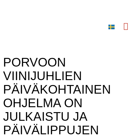
SV
Wine & Food
PORVOON
VIINIJUHLIEN
PÄIVÄKOHTAINEN
OHJELMA ON
JULKAISTU JA
PÄIVÄLIPPUJEN