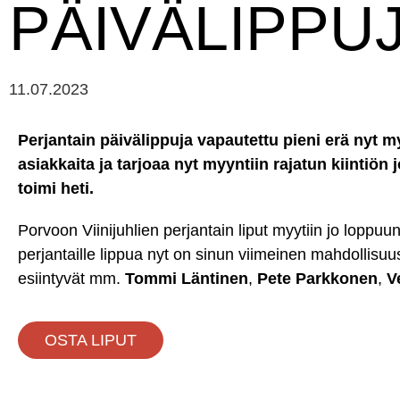
PÄIVÄLIPPUJ
11.07.2023
Perjantain päivälippuja vapautettu pieni erä nyt m
asiakkaita ja tarjoaa nyt myyntiin rajatun kiintiö
toimi heti.
Porvoon Viinijuhlien perjantain liput myytiin jo loppuun
perjantaille lippua nyt on sinun viimeinen mahdollisuus
esiintyvät mm.
Tommi Läntinen
,
Pete Parkkonen
,
V
OSTA LIPUT