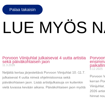
Palaa takaisin
LUE MYÖS 
Porvoon Viinijuhlat julkaisevat 4 uutta artistia
Porvoon 
sekä päiväkohtaisen jaon
ensimmä
paikalli
11.3.2026
8.12.2025
Neljättä kertaa järjestettävä Porvoon Viinijuhlat 10.-11.7.
Porvoon Vi
julkaisevat 4 uutta nimeä ohjelmistoonsa sekä
kerran Po
päiväkohtaisen jaon. Lisää artistijulkaisuja on kuitenkin
Viinijuhla
vielä luvassa kevään aikana. Päiväkohtaisen jaon myötä
2026 arti
hinnat nou