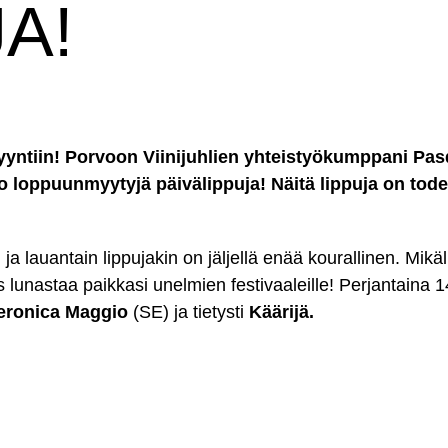
A!
yyntiin!
Porvoon Viinijuhlien yhteistyökumppani P
as
n jo loppuunmyytyjä päivälippuja!
Näitä lippuja on tod
 ja lauantain lippujakin on jäljellä enää kourallinen. Mikä
 lunastaa paikkasi unelmien festivaaleille! Perjantaina 14
eronica Maggio
(SE) ja tietysti
Käärijä.