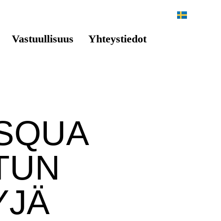
SV
Vastuullisuus
Yhteystiedot
SQUA
TUN
YJÄ