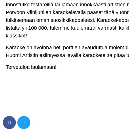
Innostutko festareilla laulamaan innokkaasti artistie
Porvoon Viinijuhlien karaokelavalla pääset tänä vuon
tulkitsemaan oman suosikkikappaleesi. Karaokekappal
listalta yli 100 000, tulemme kuulemaan varmasti kai
klassikot!
Karaoke on avoinna heti porttien avauduttua molempi
Huom! Artistin esiintyessä lavalla karaoketeltta pitää
Tervetuloa laulamaan!