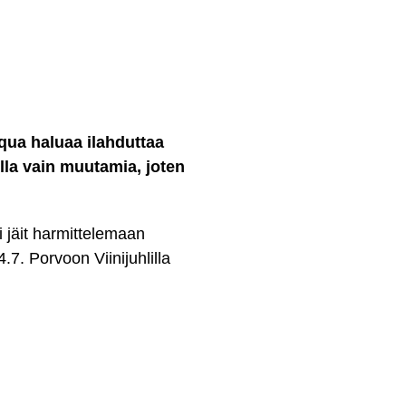
qua
haluaa ilahduttaa
ella vain muutamia, joten
li jäit harmittelemaan
.7. Porvoon Viinijuhlilla