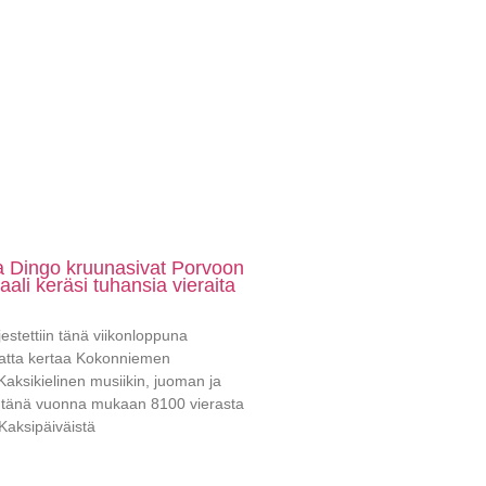
Dingo kruunasivat Porvoon
vaali keräsi tuhansia vieraita
jestettiin tänä viikonloppuna
matta kertaa Kokonniemen
aksikielinen musiikin, juoman ja
i tänä vuonna mukaan 8100 vierasta
Kaksipäiväistä