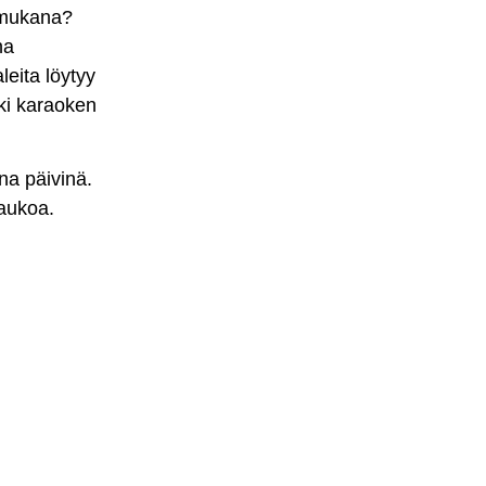
n mukana?
na
eita löytyy
kki karaoken
na päivinä.
 taukoa.