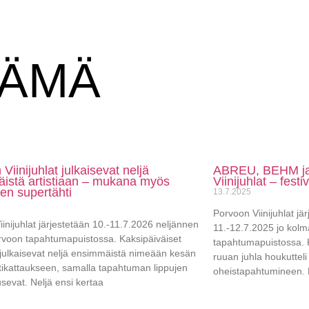
NÄMÄ
Viinijuhlat julkaisevat neljä
ABREU, BEHM ja 
istä artistiaan – mukana myös
Viinijuhlat – festi
nen supertähti
13.7.2025
Porvoon Viinijuhlat jär
inijuhlat järjestetään 10.-11.7.2026 neljännen
11.-12.7.2025 jo kol
rvoon tapahtumapuistossa. Kaksipäiväiset
tapahtumapuistossa. K
t julkaisevat neljä ensimmäistä nimeään kesän
ruuan juhla houkuttel
stikattaukseen, samalla tapahtuman lippujen
oheistapahtumineen. 
sevat. Neljä ensi kertaa