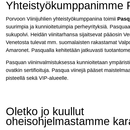
Yhteistyökumppanimme 
Porvoon Viinijuhlien yhteistyökumppanina toimii
Pasq
suurimpia ja kunnioitetuimpia perheyrityksiä. Pasquaa
sukupolvi. Heidän viinitarhansa sijaitsevat pääosin Ve
Venetosta tulevat mm. suomalaisten rakastamat Valpol
Amaronet. Pasqualla kehitetään jatkuvasti tuotantome
Pasquan viininvalmistuksessa kunnioitetaan ympäristö
ovatkin sertifioituja. Pasqua viinejä pääset maistelma
pisteellä sekä VIP-alueelle.
Oletko jo kuullut
oheisohjelmastamme kar