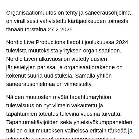
Organisaatiomuutos on tehty ja saneerausohjelma
on virallisesti vahvistettu käräjäoikeuden toimesta
tänään torstaina 27.2.2025.
Nordic Live Productions tiedotti joulukuussa 2024
tulevista muutoksista yrityksen organisaatioon.
Nordic Liven alkuvuosi on vietetty uusien
järjestelyjen parissa, ja organisaatiorakenne on
kokenut suuria uudistuksia. Samalla yhtiön
saneerausohjelmaa on viimeistelty.
Näiden muutosten myötä tapahtumayhtiön
tulevaisuus on nyt viimein vakautettu ja
tapahtumien toteutus tulevina vuosina turvattu.
Tapahtumakävijöiden sekä yhteistyökumppaneiden
tuki on ollut muutoksen vaiheissa erittäin tärkeää ja
tulee jatkossakin olemaan suuressa roolissa