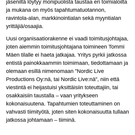
jäseniltä löytyy monipuolista taustaa eri toimialoilta
ja mukana on myös tapahtumatuotannon,
ravintola-alan, markkinointialan sekä myyntialan
yrittäjiä/osaajia.
Uusi organisaatiorakenne ei vaadi toimitusjohtajaa,
joten aiemmin toimitusjohtajana toimineen Tommi
Mäen tilalle ei haeta jatkajaa. Yritys pyrkii jatkossa
entistä painokkaammin toimimaan, tiedottamaan ja
olemaan esillä nimenomaan ”Nordic Live
Productions Oy:nä, tai Nordic Live:nä”, niin että
viestintä ei heijastuisi yksittäisiin toteuttajiin, tai
osakkaisiin taustalla – vaan yritykseen
kokonaisuutena. Tapahtumien toteuttaminen on
vahvasti tiimityötä, joten siten kokonaisuutta tullaan
jatkossa johtamaan – tiiminä.