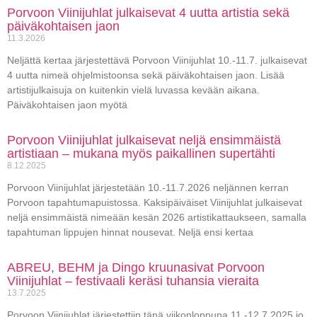
Porvoon Viinijuhlat julkaisevat 4 uutta artistia sekä
päiväkohtaisen jaon
11.3.2026
Neljättä kertaa järjestettävä Porvoon Viinijuhlat 10.-11.7. julkaisevat
4 uutta nimeä ohjelmistoonsa sekä päiväkohtaisen jaon. Lisää
artistijulkaisuja on kuitenkin vielä luvassa kevään aikana.
Päiväkohtaisen jaon myötä
Porvoon Viinijuhlat julkaisevat neljä ensimmäistä
artistiaan – mukana myös paikallinen supertähti
8.12.2025
Porvoon Viinijuhlat järjestetään 10.-11.7.2026 neljännen kerran
Porvoon tapahtumapuistossa. Kaksipäiväiset Viinijuhlat julkaisevat
neljä ensimmäistä nimeään kesän 2026 artistikattaukseen, samalla
tapahtuman lippujen hinnat nousevat. Neljä ensi kertaa
ABREU, BEHM ja Dingo kruunasivat Porvoon
Viinijuhlat – festivaali keräsi tuhansia vieraita
13.7.2025
Porvoon Viinijuhlat järjestettiin tänä viikonloppuna 11.-12.7.2025 jo