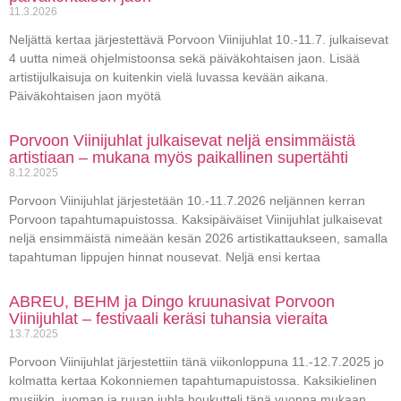
11.3.2026
Neljättä kertaa järjestettävä Porvoon Viinijuhlat 10.-11.7. julkaisevat
4 uutta nimeä ohjelmistoonsa sekä päiväkohtaisen jaon. Lisää
artistijulkaisuja on kuitenkin vielä luvassa kevään aikana.
Päiväkohtaisen jaon myötä
Porvoon Viinijuhlat julkaisevat neljä ensimmäistä
artistiaan – mukana myös paikallinen supertähti
8.12.2025
Porvoon Viinijuhlat järjestetään 10.-11.7.2026 neljännen kerran
Porvoon tapahtumapuistossa. Kaksipäiväiset Viinijuhlat julkaisevat
neljä ensimmäistä nimeään kesän 2026 artistikattaukseen, samalla
tapahtuman lippujen hinnat nousevat. Neljä ensi kertaa
ABREU, BEHM ja Dingo kruunasivat Porvoon
Viinijuhlat – festivaali keräsi tuhansia vieraita
13.7.2025
Porvoon Viinijuhlat järjestettiin tänä viikonloppuna 11.-12.7.2025 jo
kolmatta kertaa Kokonniemen tapahtumapuistossa. Kaksikielinen
musiikin, juoman ja ruuan juhla houkutteli tänä vuonna mukaan