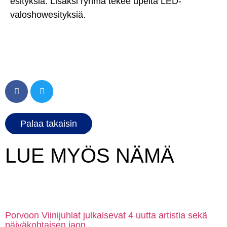
esityksiä. Lisäksi ryhmä tekee upeita LED-
valoshowesityksiä.
Palaa takaisin
LUE MYÖS NÄMÄ
Porvoon Viinijuhlat julkaisevat 4 uutta artistia sekä
päiväkohtaisen jaon