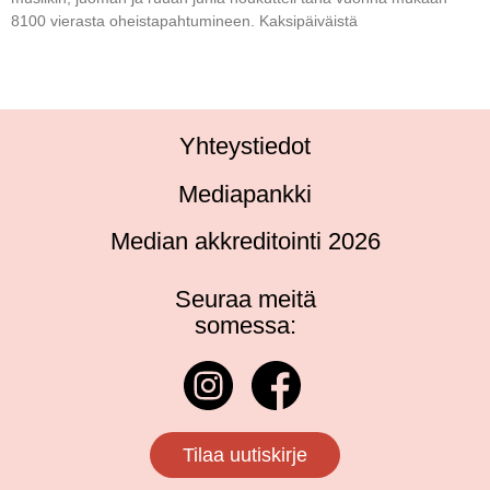
8100 vierasta oheistapahtumineen. Kaksipäiväistä
Yhteystiedot
Mediapankki
Median akkreditointi 2026
Seuraa meitä
somessa:
Tilaa uutiskirje